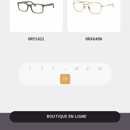
0RY1621
0RX6496
1
2
3
…
16
17
18
19
BOUTIQUE EN LIGNE