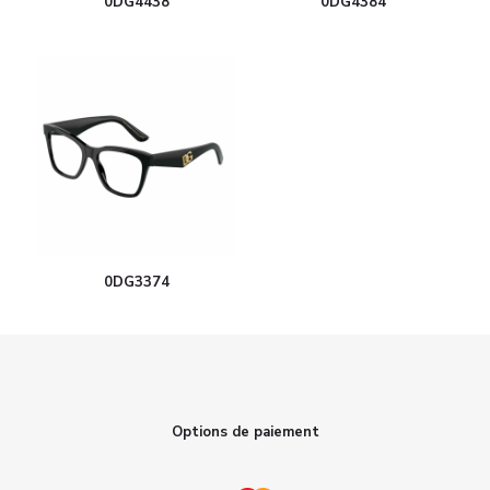
0DG4438
0DG4384
0DG3374
Options de paiement