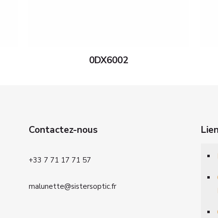
0DX6002
Contactez-nous
Lie
+33 7 71 17 71 57
malunette@sistersoptic.fr