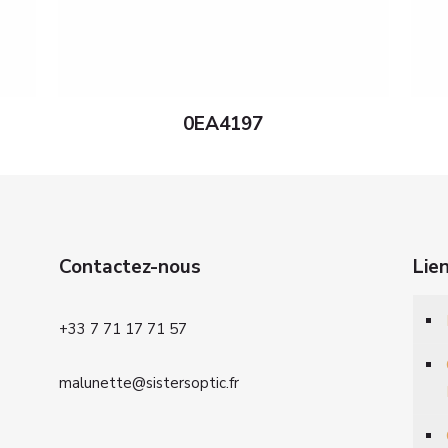
0EA4197
Contactez-nous
Lie
+33 7 71 17 71 57
malunette@sistersoptic.fr