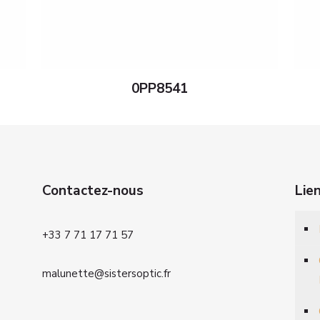
0PP8541
Contactez-nous
Lie
+33 7 71 17 71 57
malunette@sistersoptic.fr