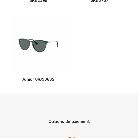
0RB2195
0RB3707
Junior 0RJ9060S
Options de paiement