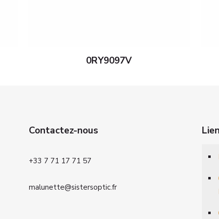
0RY9097V
Contactez-nous
Lie
+33 7 71 17 71 57
malunette@sistersoptic.fr