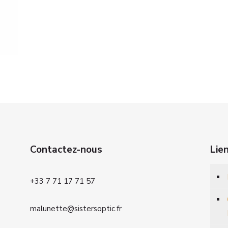
Contactez-nous
Lie
+33 7 71 17 71 57
malunette@sistersoptic.fr