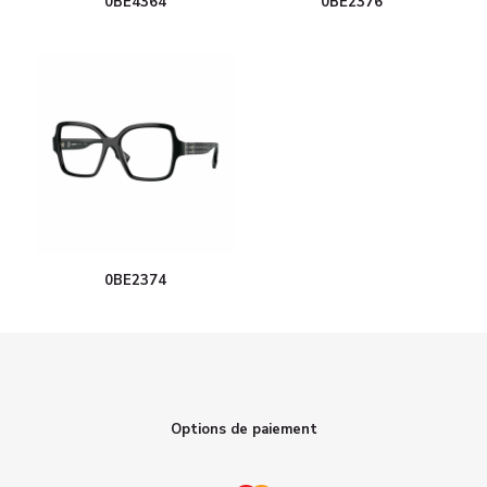
0BE4364
0BE2376
0BE2374
Options de paiement