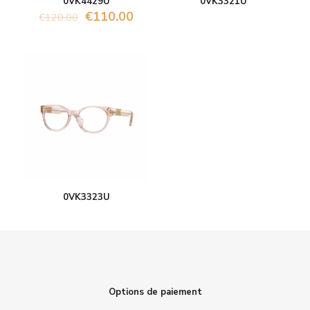
0VK4429U
0VK3321U
€
110.00
€
120.00
0VK3323U
Options de paiement