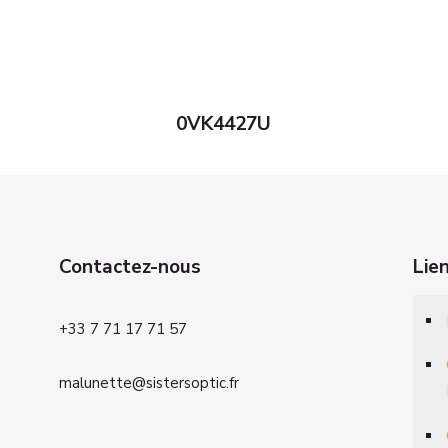
0VK4427U
Contactez-nous
Lie
+33 7 71 17 71 57
malunette@sistersoptic.fr